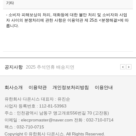
기타
- 소비자 피해보상의 처리, 재화등에 대한 불만 처리 및 소비자와 사업
자 사이의 분쟁처리에 관한 사항은 이용약관 제 25조 <분쟁해결>에 따
릅니다.
공
지
공지사항
2025 추석연휴 배송지연
사
항
일
공지사항
일렉프로는 수배전반 전기자재 전문 쇼핑몰 입니다
렉
회사소개
이용약관
개인정보처리방침
이용안내
프
로
회
유한회사 다온시스
대표자 :
유진순
정
사
사업자 등록번호 :
112-81-53963
보
명
주소 :
인천광역시 남동구 앵고개로556번길 70 (고잔동)
:
이메일 :
elecpromaster@naver.com
전화 :
032-710-0714
팩스 :
032-710-0715
Copyright © 유한회사 다온시스. All Rights Reserved.