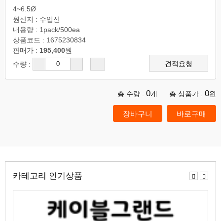
4~6.5Ø
원산지 : 수입산
내용량 : 1pack/500ea
상품코드 : 1675230834
판매가 :
195,400
원
견적요청
수량 :
0
0
총 수량 :
개
총 상품가 :
원
카테고리 인기상품
이
다
전
음