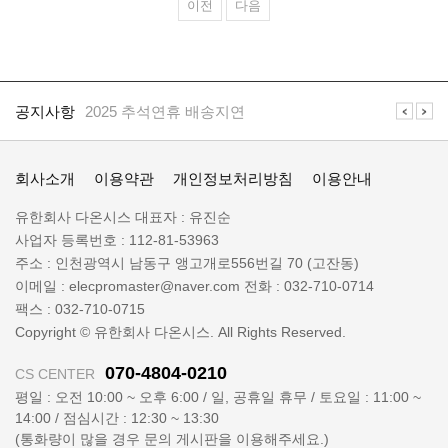
이전
다음
공지사항
일렉프로는 수배전반 전기자재 전문 쇼핑몰 입니다
공
지
공지사항
2025 추석연휴 배송지연
사
항
일
공지사항
일렉프로는 수배전반 전기자재 전문 쇼핑몰 입니다
렉
회사소개
이용약관
개인정보처리방침
이용안내
프
로
회
유한회사 다온시스
대표자 :
유진순
정
사
사업자 등록번호 :
112-81-53963
보
명
주소 :
인천광역시 남동구 앵고개로556번길 70 (고잔동)
:
이메일 :
elecpromaster@naver.com
전화 :
032-710-0714
팩스 :
032-710-0715
Copyright © 유한회사 다온시스. All Rights Reserved.
070-4804-0210
CS CENTER
평일 : 오전 10:00 ~ 오후 6:00 / 일, 공휴일 휴무 / 토요일 : 11:00 ~
14:00 / 점심시간 : 12:30 ~ 13:30
(통화량이 많을 경우 문의 게시판을 이용해주세요.)