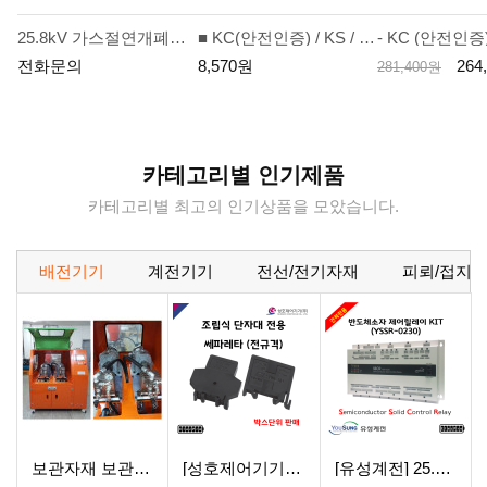
25.8kV 가스절연개폐기(GIS, Gas Insulated Switchgear)의 현장제어반 (LCP, Local Control Panel) 기능을 고속 PLC(Programmable Logic Controller) 화하여 전력용 반도체 소자와 밀폐형 릴레이를 결합한 Hybrid형으로 기존의 가스절연개폐장치에 사용되는 보조 계전기의 단점을 개선한 Kit형 제품.
■ KC(안전인증) / KS / 고효율 / 친환경 인증제품 ■ 입체적인 방열 시스템 적용 및 내구성이 우수한 구조
판
판
판
전화문의
8,570원
264
시
281,400원
매
매
매
중
가
가
가
가
격
격
격
격
이
벤
트
카테고리별 인기제품
카테고리별 최고의 인기상품을 모았습니다.
배전기기
계전기기
전선/전기자재
피뢰/접지
보관자재 보관자재 보관자재 보관자재 보관자재 보관자재 보관자재 보관자재 보관자재 보관자재 보관자재 보관자재 보관자재 보관자재 보관자재 보관자재 보관자재 보관자재 보관자재 보관자재 보관자재 보관자재 보관자재 보관자재 보관자재 보관자재 보관자재 보관자재 보관자재 보관자재 보관자재 보관자재 보관자재 보관자재 보관자재 보관자재 보관자재 보관자재 보관자재 보관자재 보관자재 보관자재 보관자재 보관자재
[성호제어기기] 쎄파레타 전규격 조립식단자대용 액세서리 세파레타
[유성계전] 25.8kV GIS용 반도체소자 제어 릴레이 KIT (YSSR-0230) - 견적전용제품