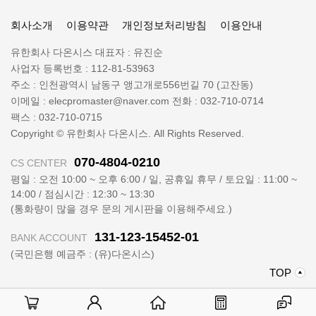
항
일
공지사항
일렉프로는 수배전반 전기자재 전문 쇼핑몰 입니다
렉
회사소개
이용약관
개인정보처리방침
이용안내
프
로
회
유한회사 다온시스
대표자 :
유진순
정
사
사업자 등록번호 :
112-81-53963
보
명
주소 :
인천광역시 남동구 앵고개로556번길 70 (고잔동)
:
이메일 :
elecpromaster@naver.com
전화 :
032-710-0714
팩스 :
032-710-0715
Copyright © 유한회사 다온시스. All Rights Reserved.
070-4804-0210
CS CENTER
평일 : 오전 10:00 ~ 오후 6:00 / 일, 공휴일 휴무 / 토요일 : 11:00 ~
14:00 / 점심시간 : 12:30 ~ 13:30
(통화량이 많을 경우 문의 게시판을 이용해주세요.)
131-123-15452-01
BANK ACCOUNT
(국민은행 예금주 : (유)다온시스)
위
TOP
로
가
기