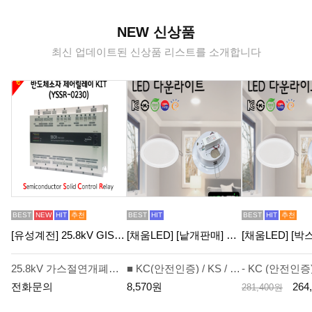
NEW 신상품
최신 업데이트된 신상품 리스트를 소개합니다
BEST
NEW
HIT
추천
BEST
HIT
BEST
HIT
추천
[유성계전] 25.8kV GIS용 반도체소자 제어 릴레이 KIT (YSSR-0230) - 견적전용제품
[채움LED] [낱개판매] 100% 국산6인치 led다운라이트 씨피엔텍 고효율 친환경 인증제품 욕실조명 천정조명
25.8kV 가스절연개폐기(GIS, Gas Insulated Switchgear)의 현장제어반 (LCP, Local Control Panel) 기능을 고속 PLC(Programmable Logic Controller) 화하여 전력용 반도체 소자와 밀폐형 릴레이를 결합한 Hybrid형으로 기존의 가스절연개폐장치에 사용되는 보조 계전기의 단점을 개선한 Kit형 제품.
■ KC(안전인증) / KS / 고효율 / 친환경 인증제품 ■ 입체적인 방열 시스템 적용 및 내구성이 우수한 구조
판
판
판
전화문의
8,570원
264
시
281,400원
매
매
매
중
가