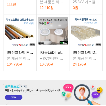
본 제품은 박스단위 판매 제품입니다. 구매시 박스 당 수량을 꼭 확인하시고 구매 부탁드립니다.
25.8kV 가스절연개폐기(GIS, Gas Insulated Switchgear)의 현장제어반 (LCP, Local Control Panel) 기능을 고속 PLC(Programmable Logic Controller) 화하여 전력용 반도체 소자와 밀폐형 릴레이를 결합한 Hybrid형으로 기존의 가스절연개폐장치에 사용되는 보조 계전기의 단점을 개선한 Kit형 제품.
판
111원
매
판
판
12,410원
0원
가
매
매
격
가
가
격
격
[영신프라텍]MH-2호 고강도 몰드 (32x13), BOX판매 1박스[100개입], 배선용, 6색, 전선정리용 몰드
[채움LED] [낱개판매]100% 국산 led 아이스-원형직부등 센서등 씨피엔텍 고효율 친환경 인증제품 원형led등
[영신프라텍]DA-66 ABS 덕트 (60mm x 60mm) , 몰드, duct, 배선용 덕트
본 제품은 착불운임 상품입니다. 착불운임은 기본 10,000원으로 설정되어 있으나 배송거리 및 무게에 따라 변동될 수 있습니다.
■ KC(안전인증),KS,고효율,친환경 인증제품 ■ 입체적인 방열구조 및 심플한 디자인 ■ 감도가 우수한 인체 감지형 PIR센서 적용 ■ 공공시설,로비,마트,복도,화장실 등 다양한 장소에 설치
본 제품은 착불운임 상품입니다. 착불운임은 기본 10,000원으로 설정되어 있으나 배송거리 및 무게에 따라 변동될 수 있습니다.
판
판
판
104,730원
10,630원
24,170원
매
매
매
가
가
가
격
격
격