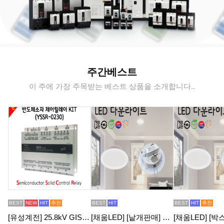
주간베스트
이 주에 가장 주목받는 베스트 상품을 소개합니다..
BEST
NEW
HIT
추천
BEST
HIT
BEST
HIT
추천
[유성계전] 25.8kV GIS용 반도체소자 제어 릴레이 KIT (YSSR-0230) - 견적전용제품
[채움LED] [낱개판매] 100% 국산6인치 led다운라이트 씨피엔텍 고효율 친환경 인증제품 욕실조명 천정조명