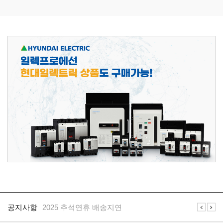
가
가
가
가
격
격
격
격
공
지
공지사항
2025 추석연휴 배송지연
사