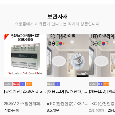
가
가
가
격
격
격
격
보관자재
쇼핑몰에서 자유롭게 만나보는 직거래 상품입니다.
BEST
NEW
HIT
추천
BEST
HIT
BEST
HIT
추천
[유성계전] 25.8kV GIS용 반도체소자 제어 릴레이 KIT (YSSR-0230) - 견적전용제품
[채움LED] [낱개판매] 100% 국산6인치 led다운라이트 씨피엔텍 고효율 친환경 인증제품 욕실조명 천정조명
25.8kV 가스절연개폐기(GIS, Gas Insulated Switchgear)의 현장제어반 (LCP, Local Control Panel) 기능을 고속 PLC(Programmable Logic Controller) 화하여 전력용 반도체 소자와 밀폐형 릴레이를 결합한 Hybrid형으로 기존의 가스절연개폐장치에 사용되는 보조 계전기의 단점을 개선한 Kit형 제품.
■ KC(안전인증) / KS / 고효율 / 친환경 인증제품 ■ 입체적인 방열 시스템 적용 및 내구성이 우수한 구조
판
판
판
전화문의
8,570원
264
시
281,400원
매
매
매
중