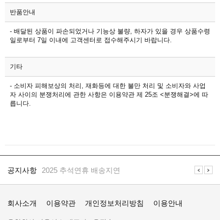
반품안내
- 배달된 상품이 파손되었거나 기능상 불량, 하자가 있을 경우 상품수령
일로부터 7일 이내에 고객센터로 접수해주시기 바랍니다.
기타
- 소비자 피해보상의 처리, 재화등에 대한 불만 처리 및 소비자와 사업
자 사이의 분쟁처리에 관한 사항은 이용약관 제 25조 <분쟁해결>에 따
릅니다.
공
지
공지사항
2025 추석연휴 배송지연
사
항
일
공지사항
일렉프로는 수배전반 전기자재 전문 쇼핑몰 입니다
렉
회사소개
이용약관
개인정보처리방침
이용안내
프