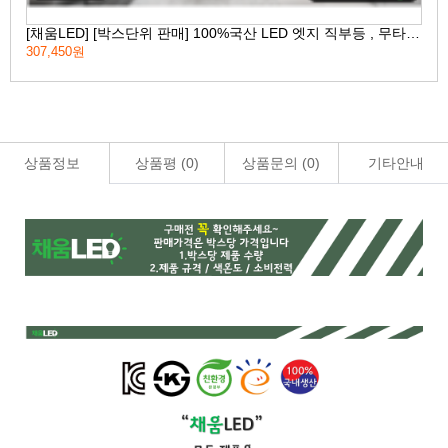
[채움LED] [박스단위 판매] 100%국산 LED 엣지 직부등 , 무타공직부등 고효율 친환경 인증제품 평판LED
307,450원
155
상품정보
상품평 (
0
)
상품문의 (
0
)
기타안내