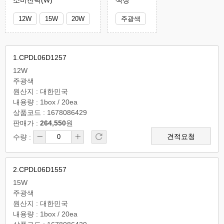
소비전력(W)
색상
12W
15W
20W
주광색
1.CPDL06D1257
12W
주광색
원산지 : 대한민국
내용량 : 1box / 20ea
상품코드 : 1678086429
판매가 :
264,550
원
견적요청
수량 :
2.CPDL06D1557
15W
주광색
원산지 : 대한민국
내용량 : 1box / 20ea