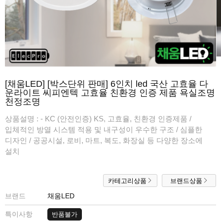
[채움LED] [박스단위 판매] 6인치 led 국산 고효율 다
운라이트 씨피엔텍 고효율 친환경 인증 제품 욕실조명
천정조명
상품설명 :
- KC (안전인증) KS, 고효율, 친환경 인증제품 /
입체적인 방열 시스템 적용 및 내구성이 우수한 구조 / 심플한
디자인 / 공공시설, 로비, 마트, 복도, 화장실 등 다양한 장소에
설치
카테고리상품
브랜드상품
브랜드
채움LED
특이사항
반품불가