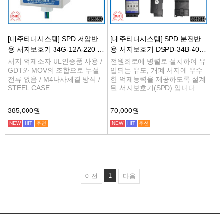
[대주티디시스템] SPD 저압반
[대주티디시스템] SPD 분전반
용 서지보호기 34G-12A-220 3
용 서지보호기 DSPD-34B-40-2
P4W
20
서지 억제소자 UL인증품 사용 /
전원회로에 병렬로 설치하여 유
GDT와 MOV의 조합으로 누설
입되는 유도, 개폐 서지에 우수
전류 없음 / M4나사체결 방식 /
한 억제능력을 제공하도록 설계
STEEL CASE
된 서지보호기(SPD) 입니다.
385,000원
70,000원
NEW
HIT
추천
NEW
HIT
추천
공지사항
2025 추석연휴 배송지연
1
이전
다음
공지사항
일렉프로는 수배전반 전기자재 전문 쇼핑몰 입니다
공