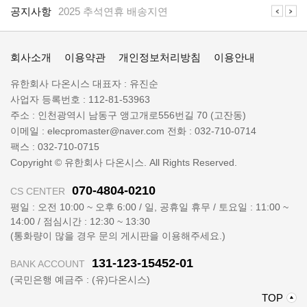
지
공지사항
2025 추석연휴 배송지연
사
항
일
공지사항
일렉프로는 수배전반 전기자재 전문 쇼핑몰 입니다
렉
회사소개
이용약관
개인정보처리방침
이용안내
프
로
회
유한회사 다온시스
대표자 :
유진순
정
사
사업자 등록번호 :
112-81-53963
보
명
주소 :
인천광역시 남동구 앵고개로556번길 70 (고잔동)
:
이메일 :
elecpromaster@naver.com
전화 :
032-710-0714
팩스 :
032-710-0715
Copyright © 유한회사 다온시스. All Rights Reserved.
070-4804-0210
CS CENTER
평일 : 오전 10:00 ~ 오후 6:00 / 일, 공휴일 휴무 / 토요일 : 11:00 ~
14:00 / 점심시간 : 12:30 ~ 13:30
(통화량이 많을 경우 문의 게시판을 이용해주세요.)
131-123-15452-01
BANK ACCOUNT
(국민은행 예금주 : (유)다온시스)
위
TOP